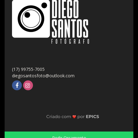
(17) 99755-7005
diegosantosfoto@outlook.com
Pedir Orçamento